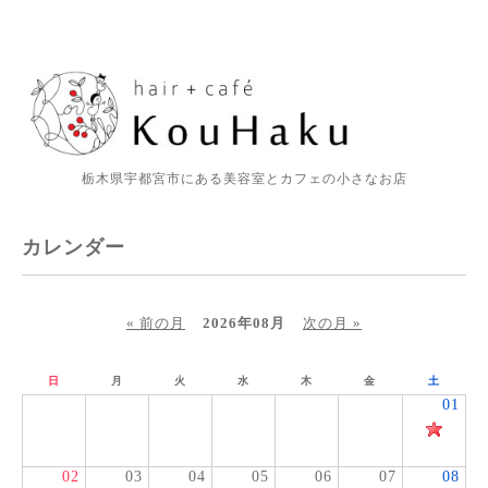
栃木県宇都宮市にある美容室とカフェの小さなお店
カレンダー
« 前の月
2026年08月
次の月 »
日
月
火
水
木
金
土
01
02
03
04
05
06
07
08