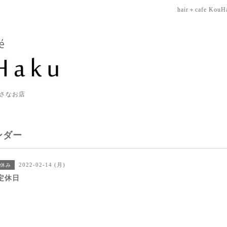
hair＋cafe KouH
さなお店
ンダー
2022-02-14 (月)
休み
定休日