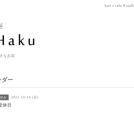
hair＋cafe KouH
さなお店
ンダー
2022-10-16 (日)
休み
定休日