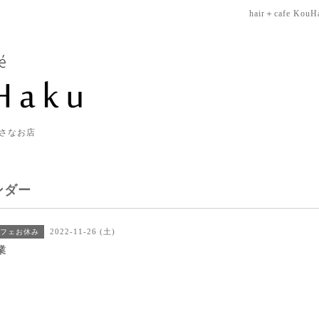
hair＋cafe KouH
さなお店
ンダー
2022-11-26 (土)
フェお休み
業