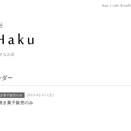
hair＋cafe KouH
さなお店
ンダー
2023-02-11 (土)
き菓子販売のみ
焼き菓子販売のみ