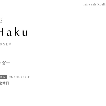
hair＋cafe KouH
さなお店
ンダー
2023-05-07 (日)
休み
定休日