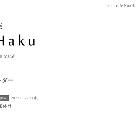
hair＋cafe KouH
さなお店
ンダー
2023-11-29 (水)
休み
定休日