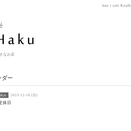
hair＋cafe KouH
さなお店
ンダー
2023-12-10 (日)
休み
定休日