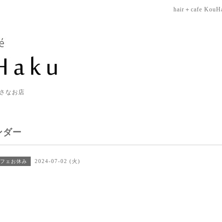
hair＋cafe KouH
さなお店
ンダー
2024-07-02 (火)
フェお休み