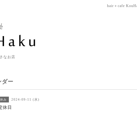
hair＋cafe KouH
さなお店
ンダー
2024-09-11 (水)
休み
定休日