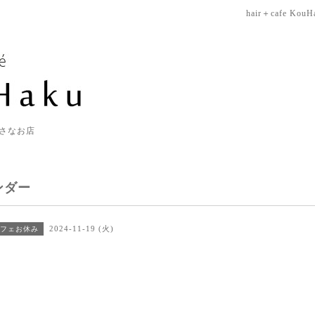
hair＋cafe KouH
さなお店
ンダー
2024-11-19 (火)
フェお休み