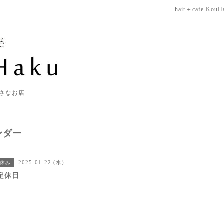
hair＋cafe KouH
さなお店
ンダー
2025-01-22 (水)
休み
定休日