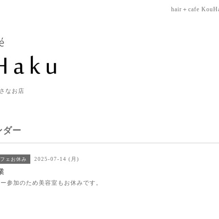
hair＋cafe KouH
さなお店
ンダー
2025-07-14 (月)
フェお休み
業
ナー参加のため美容室もお休みです。