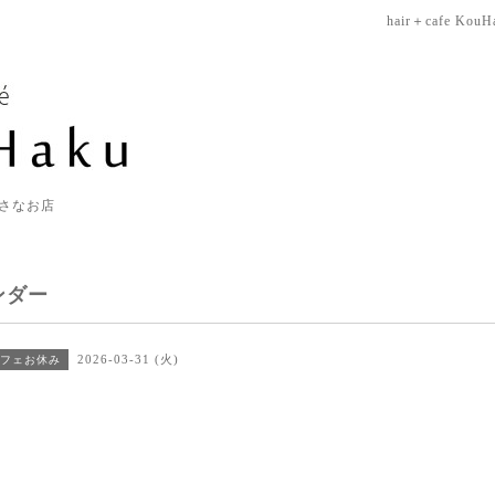
hair＋cafe KouH
さなお店
ンダー
2026-03-31 (火)
フェお休み