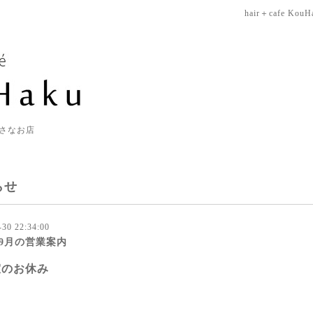
hair＋cafe KouH
さなお店
らせ
-30 22:34:00
年9月の営業案内
室のお休み