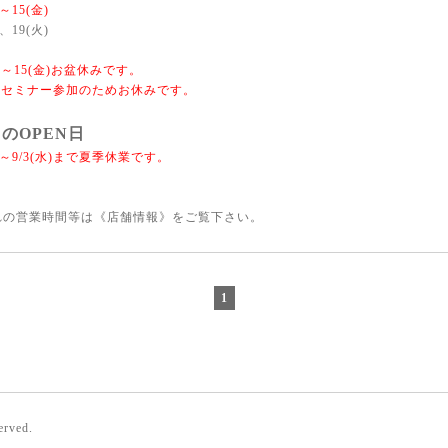
～15(金)
、19(火)
月)～15(金)お盆休みです。
月)セミナー参加のためお休みです。
のOPEN日
)～9/3(水)まで
夏季休業です。
れの営業時間等は《
店舗情報
》をご覧下さい。
1
erved.